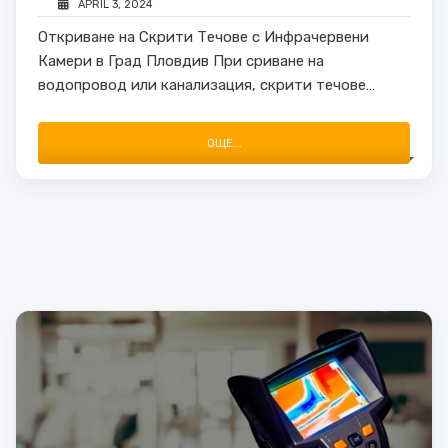
APRIL 3, 2024
Откриване на Скрити Течове с Инфрачервени
Камери в Град Пловдив При сриване на
водопровод или канализация, скрити течове
могат да предизвикат сериозни проблеми,
включително загуби на вода и повреди в
ОЩЕ...
имуществото. За да се открият тези течове се
използват специализирани …