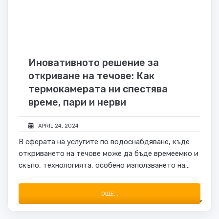
Иновативното решение за
откриване на течове: Как
термокамерата ни спестява
време, пари и нерви
APRIL 24, 2024
В сферата на услугите по водоснабдяване, къде
откриването на течове може да бъде времеемко и
скъпо, технологията, особено използването на
термокамери, предоставя възможност за
идентификация на проблеми без да се налага да се
ОЩЕ...
правят инвазивни решения. Термокамерите
трансформират процеса на …