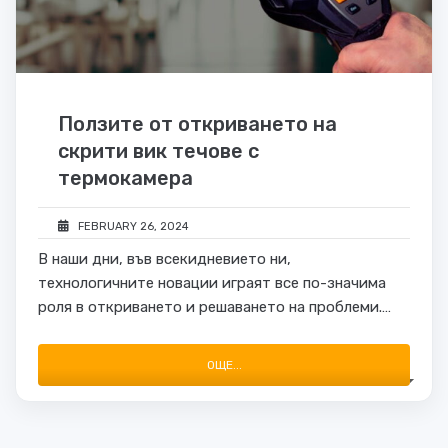
Ползите от откриването на
скрити вик течове с
термокамера
FEBRUARY 26, 2024
В наши дни, във всекидневието ни,
технологичните новации играят все по-значима
роля в откриването и решаването на проблеми.
Една от такива иновации е използването на
термокамери за откриване на скрити ВиК
ОЩЕ...
(водопроводни и канализационни) течове. Това е
важно за собствениците …