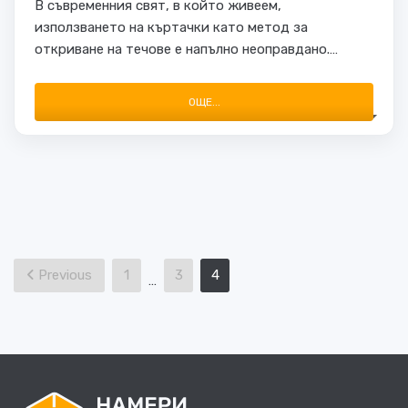
В съвременния свят, в който живеем,
използването на къртачки като метод за
откриване на течове е напълно неоправдано.
Работата и щетите, които се нанасят, докато се
открие причината за проблема, са твърде
ОЩЕ...
значителни. Затова на помощ идват така
наречените уреди …
Posts
Previous
1
3
4
…
pagination