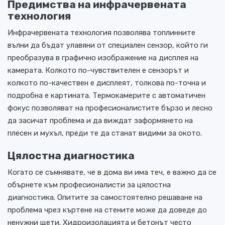
Предимства на инфрачервената
технология
Инфрачервената технология позволява топлинните
вълни да бъдат улавяни от специален сензор, който ги
преобразува в графично изображение на дисплея на
камерата. Колкото по-чувствителен е сензорът и
колкото по-качествен е дисплеят, толкова по-точна и
подробна е картината. Термокамерите с автоматичен
фокус позволяват на професионалистите бързо и лесно
да засичат проблема и да виждат заформянето на
плесен и мухъл, преди те да станат видими за окото.
Цялостна диагностика
Когато се съмнявате, че в дома ви има теч, е важно да се
обърнете към професионалисти за цялостна
диагностика. Опитите за самостоятелно решаване на
проблема чрез къртене на стените може да доведе до
ненужни щети. Хидроизолацията и бетонът често