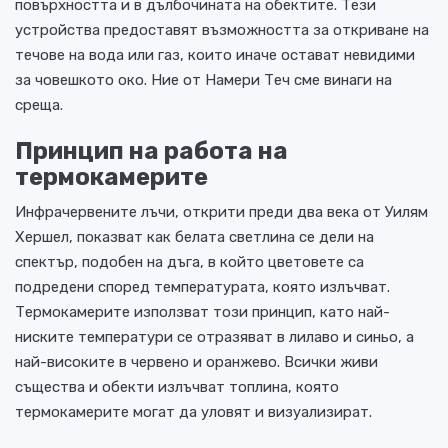
повърхността и в дълбочината на обектите. Тези
устройства предоставят възможността за откриване на
течове на вода или газ, които иначе остават невидими
за човешкото око. Ние от
Намери Теч
сме винаги на
среща.
Принцип на работа на
термокамерите
Инфрачервените лъчи, открити преди два века от Уилям
Хершел, показват как белата светлина се дели на
спектър, подобен на дъга, в който цветовете са
подредени според температурата, която излъчват.
Термокамерите използват този принцип, като най-
ниските температури се отразяват в лилаво и синьо, а
най-високите в червено и оранжево. Всички живи
същества и обекти излъчват топлина, която
термокамерите могат да уловят и визуализират.