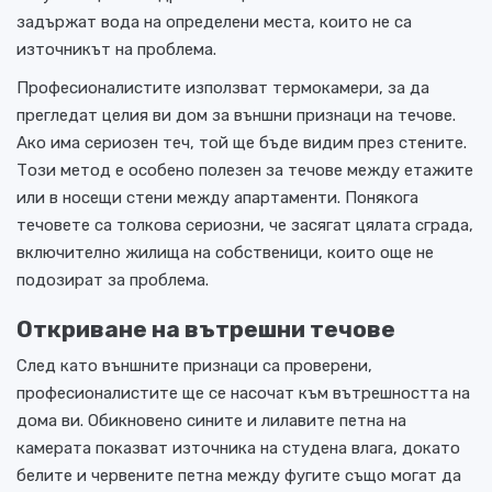
задържат вода на определени места, които не са
източникът на проблема.
Професионалистите използват термокамери, за да
прегледат целия ви дом за външни признаци на течове.
Ако има сериозен теч, той ще бъде видим през стените.
Този метод е особено полезен за течове между етажите
или в носещи стени между апартаменти. Понякога
течовете са толкова сериозни, че засягат цялата сграда,
включително жилища на собственици, които още не
подозират за проблема.
Откриване на вътрешни течове
След като външните признаци са проверени,
професионалистите ще се насочат към вътрешността на
дома ви. Обикновено сините и лилавите петна на
камерата показват източника на студена влага, докато
белите и червените петна между фугите също могат да