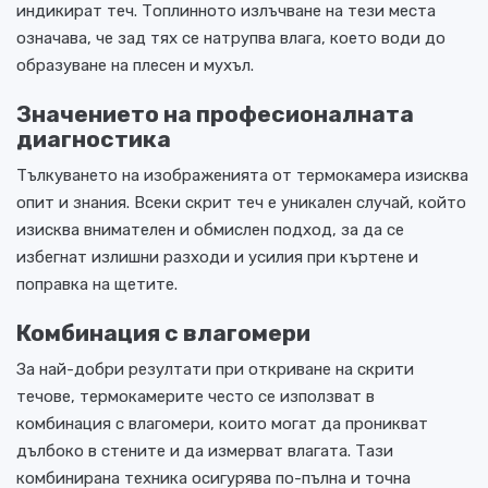
индикират теч. Топлинното излъчване на тези места
означава, че зад тях се натрупва влага, което води до
образуване на плесен и мухъл.
Значението на професионалната
диагностика
Тълкуването на изображенията от термокамера изисква
опит и знания. Всеки скрит теч е уникален случай, който
изисква внимателен и обмислен подход, за да се
избегнат излишни разходи и усилия при къртене и
поправка на щетите.
Комбинация с влагомери
За най-добри резултати при откриване на скрити
течове, термокамерите често се използват в
комбинация с влагомери, които могат да проникват
дълбоко в стените и да измерват влагата. Тази
комбинирана техника осигурява по-пълна и точна