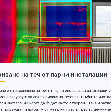
риване на теч от парни инсталации
ане и отстраняване на теч от парни инсталации са ключови у
ионални услуги за локализиране на течове в тръбните инстал
Тези инсталации могат да бъдат както отворени, така и затво
се изграждат, варират – от метални тръби, тръби с алумини