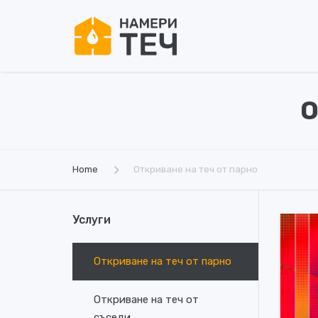
О
Home
Откриване на теч от парно
Услуги
Откриване на теч от парно
Откриване на теч от
съседи