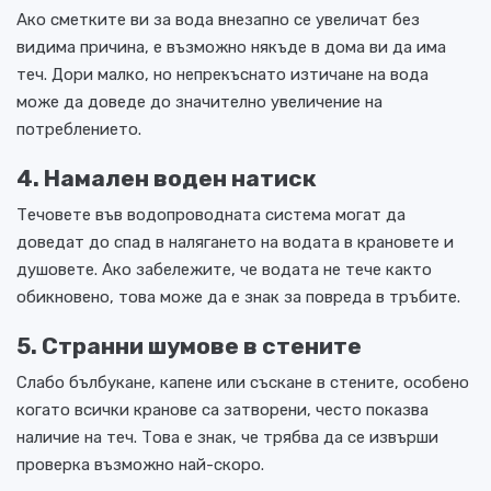
Ако сметките ви за вода внезапно се увеличат без
видима причина, е възможно някъде в дома ви да има
теч. Дори малко, но непрекъснато изтичане на вода
може да доведе до значително увеличение на
потреблението.
4. Намален воден натиск
Течовете във водопроводната система могат да
доведат до спад в налягането на водата в крановете и
душовете. Ако забележите, че водата не тече както
обикновено, това може да е знак за повреда в тръбите.
5. Странни шумове в стените
Слабо бълбукане, капене или съскане в стените, особено
когато всички кранове са затворени, често показва
наличие на теч. Това е знак, че трябва да се извърши
проверка възможно най-скоро.