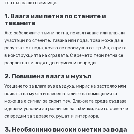
теч във вашето жилище.
1. Влага или петна по стените и
таваните
Ако забележите тъмни петна, пожълтяване или влажни
участъци по стените, тавана или пода, това може да е
резултат от вода, която се просмуква от тръба, скрита
в конструкцията на сградата. С времето тези петна се
разрастват и водят до сериозни повреди.
2. Повишена влага и мухъл
Усещането за влага във въздуха, мирис на застояло или
появата на мухъл и плесен в ъглите на помещенията
може да е сигнал за скрит теч. Влажната среда създава
идеални условия за развитие на гъбички, които освен че
са вредни за здравето, рушат и интериора.
3. Необяснимо високи сметки за вода